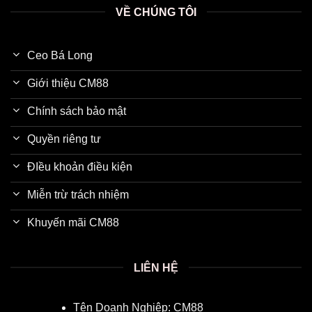
VỀ CHÚNG TÔI
Ceo Bá Long
Giới thiệu CM88
Chính sách bảo mật
Quyền riêng tư
ĐIều khoản điều kiện
Miễn trừ trách nhiệm
Khuyến mãi CM88
LIÊN HỆ
Tên Doanh Nghiệp:
CM88