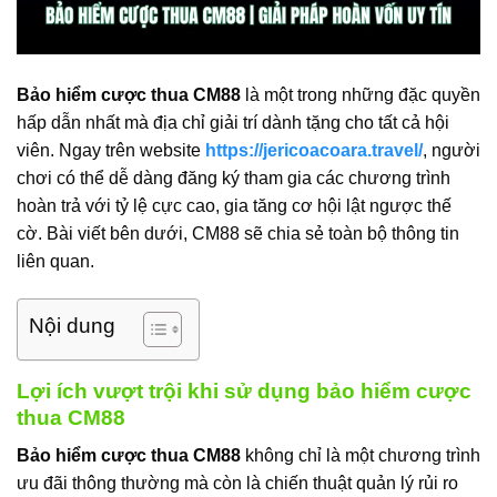
Bảo hiểm cược thua CM88
là một trong những đặc quyền
hấp dẫn nhất mà địa chỉ giải trí dành tặng cho tất cả hội
viên. Ngay trên website
https://jericoacoara.travel/
, người
chơi có thể dễ dàng đăng ký tham gia các chương trình
hoàn trả với tỷ lệ cực cao, gia tăng cơ hội lật ngược thế
cờ. Bài viết bên dưới, CM88 sẽ chia sẻ toàn bộ thông tin
liên quan.
Nội dung
Lợi ích vượt trội khi sử dụng bảo hiểm cược
thua CM88
Bảo hiểm cược thua CM88
không chỉ là một chương trình
ưu đãi thông thường mà còn là chiến thuật quản lý rủi ro