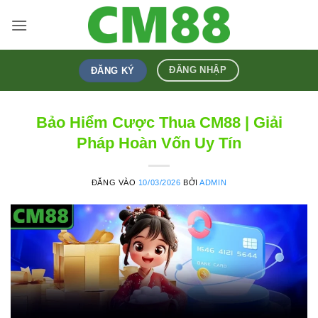
Bỏ
qua
nội
dung
ĐĂNG NHẬP
ĐĂNG KÝ
Bảo Hiểm Cược Thua CM88 | Giải
Pháp Hoàn Vốn Uy Tín
ĐĂNG VÀO
10/03/2026
BỞI
ADMIN