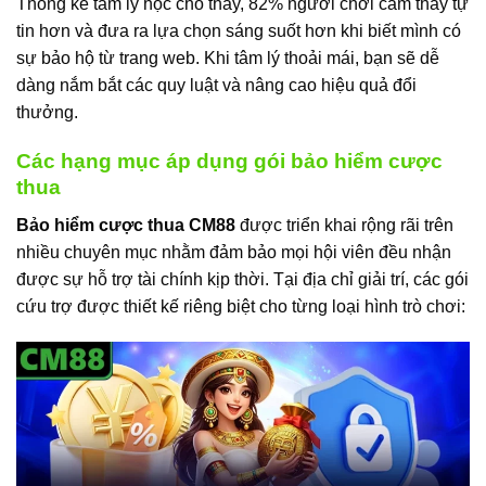
Thống kê tâm lý học cho thấy, 82% người chơi cảm thấy tự
tin hơn và đưa ra lựa chọn sáng suốt hơn khi biết mình có
sự bảo hộ từ trang web. Khi tâm lý thoải mái, bạn sẽ dễ
dàng nắm bắt các quy luật và nâng cao hiệu quả đổi
thưởng.
Các hạng mục áp dụng gói bảo hiểm cược
thua
Bảo hiểm cược thua CM88
được triển khai rộng rãi trên
nhiều chuyên mục nhằm đảm bảo mọi hội viên đều nhận
được sự hỗ trợ tài chính kịp thời. Tại địa chỉ giải trí, các gói
cứu trợ được thiết kế riêng biệt cho từng loại hình trò chơi: