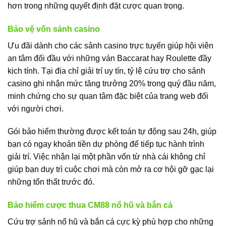
hơn trong những quyết định đặt cược quan trọng.
Bảo vệ vốn sảnh casino
Ưu đãi dành cho các sảnh casino trực tuyến giúp hội viên
an tâm đối đầu với những ván Baccarat hay Roulette đầy
kịch tính. Tại địa chỉ giải trí uy tín, tỷ lệ cứu trợ cho sảnh
casino ghi nhận mức tăng trưởng 20% trong quý đầu năm,
minh chứng cho sự quan tâm đặc biệt của trang web đối
với người chơi.
Gói bảo hiểm thường được kết toán tự động sau 24h, giúp
bạn có ngay khoản tiền dự phòng để tiếp tục hành trình
giải trí. Việc nhận lại một phần vốn từ nhà cái không chỉ
giúp bạn duy trì cuộc chơi mà còn mở ra cơ hội gỡ gạc lại
những tổn thất trước đó.
Bảo hiểm cược thua CM88 nổ hũ và bắn cá
Cứu trợ sảnh nổ hũ và bắn cá cực kỳ phù hợp cho những