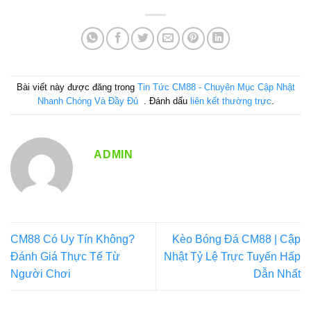
Bài viết này được đăng trong
Tin Tức CM88 - Chuyên Mục Cập Nhật
Nhanh Chóng Và Đầy Đủ
. Đánh dấu
liên kết thường trực
.
ADMIN
CM88 Có Uy Tín Không?
Kèo Bóng Đá CM88 | Cập
Đánh Giá Thực Tế Từ
Nhật Tỷ Lệ Trực Tuyến Hấp
Người Chơi
Dẫn Nhất