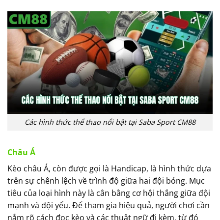
Các hình thức thể thao nổi bật tại Saba Sport CM88
Châu Á
Kèo châu Á, còn được gọi là Handicap, là hình thức dựa
trên sự chênh lệch về trình độ giữa hai đội bóng. Mục
tiêu của loại hình này là cân bằng cơ hội thắng giữa đội
mạnh và đội yếu. Để tham gia hiệu quả, người chơi cần
nắm rõ cách đọc kèo và các thuật ngữ đi kèm, từ đó