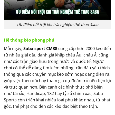
Ưu điểm nổi trội khi trải nghiệm thể thao Saba
Hệ thống kèo phong phú
Mỗi ngày,
Saba sport CM88
cung cấp hơn 2000 kèo đến
từ nhiều giải đấu danh giá khắp châu Âu, châu Á, cũng
như các trận giao hữu trong nước và quốc tế. Người
chơi có thể dễ dàng tìm kiếm những trận đấu yêu thích
thông qua các chuyên mục kèo sớm hoặc đang diễn ra,
giúp việc theo dõi hay tham gia dự đoán trở nên tiện lợi
và trực quan hơn. Bên cạnh các hình thức phổ biến
như tài xỉu, Handicap, 1X2 hay tỷ số chính xác, Saba
Sports còn triển khai nhiều loại phụ khác nhau, từ phạt
góc, thẻ phạt cho đến các kèo đặc biệt theo trận.