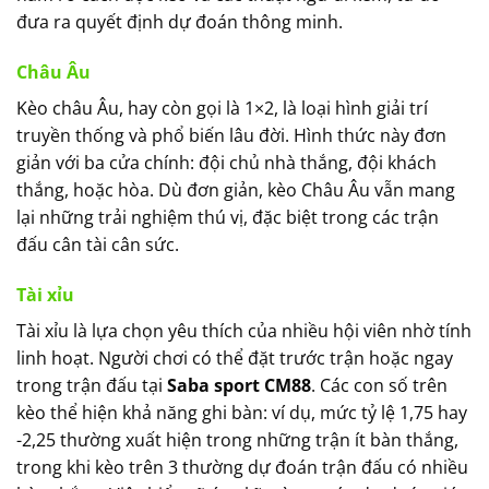
đưa ra quyết định dự đoán thông minh.
Châu Âu
Kèo châu Âu, hay còn gọi là 1×2, là loại hình giải trí
truyền thống và phổ biến lâu đời. Hình thức này đơn
giản với ba cửa chính: đội chủ nhà thắng, đội khách
thắng, hoặc hòa. Dù đơn giản, kèo Châu Âu vẫn mang
lại những trải nghiệm thú vị, đặc biệt trong các trận
đấu cân tài cân sức.
Tài xỉu
Tài xỉu là lựa chọn yêu thích của nhiều hội viên nhờ tính
linh hoạt. Người chơi có thể đặt trước trận hoặc ngay
trong trận đấu tại
Saba sport CM88
. Các con số trên
kèo thể hiện khả năng ghi bàn: ví dụ, mức tỷ lệ 1,75 hay
-2,25 thường xuất hiện trong những trận ít bàn thắng,
trong khi kèo trên 3 thường dự đoán trận đấu có nhiều