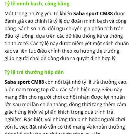
Tỷ lệ minh bạch, công bằng
Một trong những yếu tố khiến
Saba sport CM88
được
đánh giá cao chính là tỷ lệ dự đoán minh bạch và công
bằng. Sảnh sở hữu đội ngũ chuyên gia phân tích trận
đấu kỹ lưỡng, dựa trên các dữ liệu thống kê và thông
tin thực tế. Các tỷ lệ này được niêm yết một cách chuẩn
xác và liên tục điều chỉnh theo xu hướng thị trường,
giúp người chơi dễ dàng đưa ra quyết định hợp lý.
Tỷ lệ trả thưởng hấp dẫn
Saba sport CM88
còn nổi bật nhờ tỷ lệ trả thưởng cao,
luôn nằm trong top đầu các sảnh hiện nay. Điều này
mang đến cho người chơi cơ hội nhận được lợi nhuận
lớn sau mỗi lần chiến thắng, đồng thời tăng thêm cảm
giác hứng khởi và phấn khích trong quá trình trải
nghiệm. Đặc biệt, với những tân binh hoặc người chơi
vốn ít, việc đặt nhỏ vẫn có thể mang về khoản thưởng