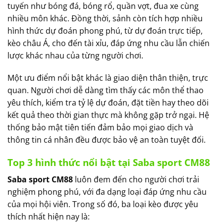
tuyến như bóng đá, bóng rổ, quần vợt, đua xe cùng
nhiều môn khác. Đồng thời, sảnh còn tích hợp nhiều
hình thức dự đoán phong phú, từ dự đoán trực tiếp,
kèo châu Á, cho đến tài xỉu, đáp ứng nhu cầu lẫn chiến
lược khác nhau của từng người chơi.
Một ưu điểm nổi bật khác là giao diện thân thiện, trực
quan. Người chơi dễ dàng tìm thấy các môn thể thao
yêu thích, kiểm tra tỷ lệ dự đoán, đặt tiền hay theo dõi
kết quả theo thời gian thực mà không gặp trở ngại. Hệ
thống bảo mật tiên tiến đảm bảo mọi giao dịch và
thông tin cá nhân đều được bảo vệ an toàn tuyệt đối.
Top 3 hình thức nổi bật tại Saba sport CM88
Saba sport CM88
luôn đem đến cho người chơi trải
nghiệm phong phú, với đa dạng loại đáp ứng nhu cầu
của mọi hội viên. Trong số đó, ba loại kèo được yêu
thích nhất hiện nay là: