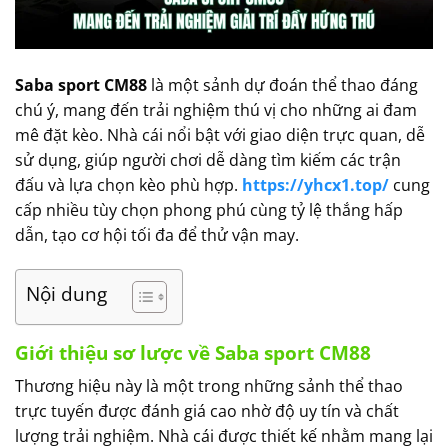
Saba sport CM88
là một sảnh dự đoán thể thao đáng
chú ý, mang đến trải nghiệm thú vị cho những ai đam
mê đặt kèo. Nhà cái nổi bật với giao diện trực quan, dễ
sử dụng, giúp người chơi dễ dàng tìm kiếm các trận
đấu và lựa chọn kèo phù hợp.
https://yhcx1.top/
cung
cấp nhiều tùy chọn phong phú cùng tỷ lệ thắng hấp
dẫn, tạo cơ hội tối đa để thử vận may.
Nội dung
Giới thiệu sơ lược về Saba sport CM88
Thương hiệu này là một trong những sảnh thể thao
trực tuyến được đánh giá cao nhờ độ uy tín và chất
lượng trải nghiệm. Nhà cái được thiết kế nhằm mang lại