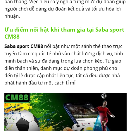
bàn thắng. Việc hiểu rõ ý nghĩa từng mức dự đoán giúp
người chơi dễ dàng dự đoán kết quả và tối ưu hóa lợi
nhuận.
Ưu điểm nổi bật khi tham gia tại Saba sport
CM88
Saba sport CM88
nổi bật như một sảnh thể thao trực
tuyến tầm cỡ quốc tế nhờ vào chất lượng dịch vụ, tính
minh bạch và sự đa dạng trong lựa chọn kèo. Từ giao
diện thân thiện, danh mục dự đoán phong phú cho
đến tỷ lệ được cập nhật liên tục, tất cả đều được nhà
phát hành đầu tư một cách tỉ mỉ.