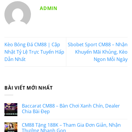
ADMIN
Kèo Bóng Đá CM88 | Cập
Sbobet Sport CM88 – Nhận
Nhật Tỷ Lệ Trực Tuyến Hấp
Khuyến Mãi Khủng, Kèo
Dẫn Nhất
Ngon Mỗi Ngày
BÀI VIẾT MỚI NHẤT
Baccarat CM88 – Bàn Chơi Xanh Chín, Dealer
Chia Bài Đẹp
Không
có
CM88 Tặng 188K – Tham Gia Đơn Giản, Nhận
bình
luận
Thưởng Nhanh Gọn