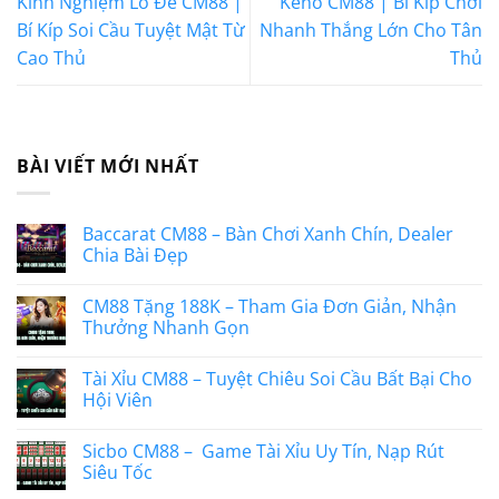
Kinh Nghiệm Lô Đề CM88 |
Keno CM88 | Bí Kíp Chơi
Bí Kíp Soi Cầu Tuyệt Mật Từ
Nhanh Thắng Lớn Cho Tân
Cao Thủ
Thủ
BÀI VIẾT MỚI NHẤT
Baccarat CM88 – Bàn Chơi Xanh Chín, Dealer
Chia Bài Đẹp
Không
có
CM88 Tặng 188K – Tham Gia Đơn Giản, Nhận
bình
luận
Thưởng Nhanh Gọn
ở
Baccarat
Không
CM88
có
Tài Xỉu CM88 – Tuyệt Chiêu Soi Cầu Bất Bại Cho
–
bình
Bàn
luận
Hội Viên
Chơi
ở
Xanh
CM88
Không
Chín,
Tặng
có
Sicbo CM88 – Game Tài Xỉu Uy Tín, Nạp Rút
Dealer
188K
bình
Chia
–
luận
Siêu Tốc
Bài
Tham
ở
Đẹp
Gia
Tài
Không