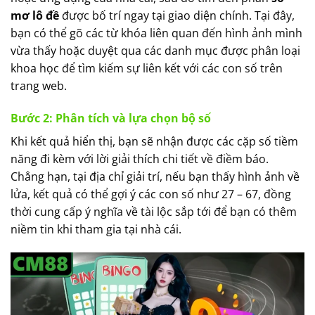
mơ lô đề
được bố trí ngay tại giao diện chính. Tại đây,
bạn có thể gõ các từ khóa liên quan đến hình ảnh mình
vừa thấy hoặc duyệt qua các danh mục được phân loại
khoa học để tìm kiếm sự liên kết với các con số trên
trang web.
Bước 2: Phân tích và lựa chọn bộ số
Khi kết quả hiển thị, bạn sẽ nhận được các cặp số tiềm
năng đi kèm với lời giải thích chi tiết về điềm báo.
Chẳng hạn, tại địa chỉ giải trí, nếu bạn thấy hình ảnh về
lửa, kết quả có thể gợi ý các con số như 27 – 67, đồng
thời cung cấp ý nghĩa về tài lộc sắp tới để bạn có thêm
niềm tin khi tham gia tại nhà cái.