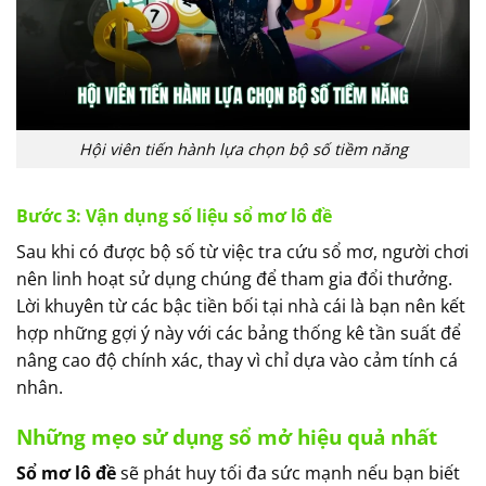
Hội viên tiến hành lựa chọn bộ số tiềm năng
Bước 3: Vận dụng số liệu sổ mơ lô đề
Sau khi có được bộ số từ việc tra cứu sổ mơ, người chơi
nên linh hoạt sử dụng chúng để tham gia đổi thưởng.
Lời khuyên từ các bậc tiền bối tại nhà cái là bạn nên kết
hợp những gợi ý này với các bảng thống kê tần suất để
nâng cao độ chính xác, thay vì chỉ dựa vào cảm tính cá
nhân.
Những mẹo sử dụng sổ mở hiệu quả nhất
Sổ mơ lô đề
sẽ phát huy tối đa sức mạnh nếu bạn biết