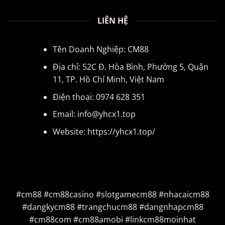
LIÊN HỆ
Tên Doanh Nghiệp:
CM88
Địa chỉ:
52C Đ. Hòa Bình, Phường 5, Quận
11, TP. Hồ Chí Minh, Việt Nam
Điện thoại:
0974 628 351
Email:
info@yhcx1.top
Website:
https://yhcx1.top/
#cm88 #cm88casino #slotgamecm88 #nhacaicm88
#dangkycm88 #trangchucm88 #dangnhapcm88
#cm88com #cm88amobi #linkcm88moinhat