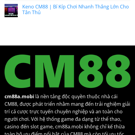
Đơn
Xỉu
có
Keno CM88 | Bí Kíp Chơi Nhanh Thắng Lớn Cho
Giản,
CM88
bình
Nhận
–
luận
Tân Thủ
Thưởng
Tuyệt
ở
Nhanh
Chiêu
Sicbo
Không
Gọn
Soi
CM88
có
Cầu
–
bình
Bất
luận
Bại
Game
ở
Cho
Tài
Keno
Hội
Xỉu
CM88
Viên
Uy
|
Tín,
Bí
Nạp
Kíp
Rút
Chơi
Siêu
Nhanh
Tốc
Thắng
Lớn
Cho
Tân
Thủ
cm88a.mobi
là nền tảng độc quyền thuộc nhà cái
CM88, được phát triển nhằm mang đến trải nghiệm giải
trí cá cược trực tuyến chuyên nghiệp và an toàn cho
người chơi. Với hệ thống game đa dạng từ thể thao,
casino đến slot game, cm88a.mobi không chỉ kế thừa
toàn bộ ưu điểm nổi bật của CM88 mà còn tối ưu tốc